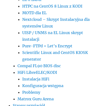
HTPC na CentOS 8 Linux z KODI
MOTD dla EL
Nextcloud – Skrypt Instalacyjna dla
systemów Linux
UISP / UNMS na EL Linux skrypt
instalacji
Pure-FTPd + Let's Encrypt
Scientific Linux and CentOS KIOSK
generator
Compal FL90 BIOS disc
HiFi LibreELEC/KODI
Instalacja HiFi
Konfiguracja wstępna
Problemy
Matrox Guru Arena
Strony przyjaciół