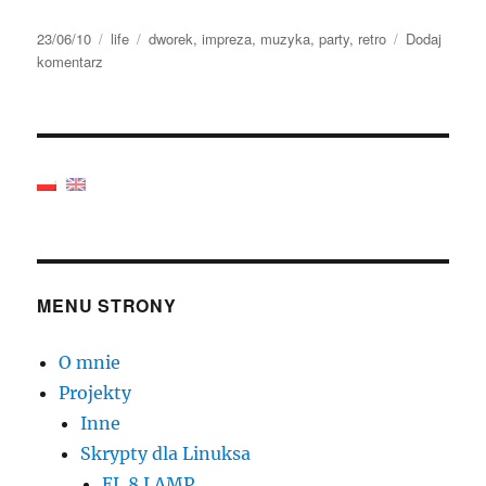
Data
Kategorie
Tagi
23/06/10
life
dworek
,
impreza
,
muzyka
,
party
,
retro
Dodaj
publikacji
do
komentarz
retro-
spekcja
MENU STRONY
O mnie
Projekty
Inne
Skrypty dla Linuksa
EL 8 LAMP