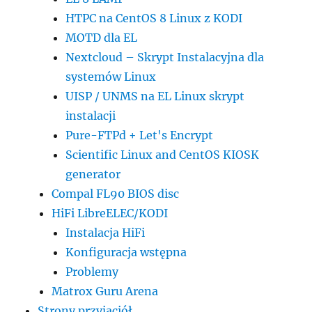
HTPC na CentOS 8 Linux z KODI
MOTD dla EL
Nextcloud – Skrypt Instalacyjna dla
systemów Linux
UISP / UNMS na EL Linux skrypt
instalacji
Pure-FTPd + Let's Encrypt
Scientific Linux and CentOS KIOSK
generator
Compal FL90 BIOS disc
HiFi LibreELEC/KODI
Instalacja HiFi
Konfiguracja wstępna
Problemy
Matrox Guru Arena
Strony przyjaciół