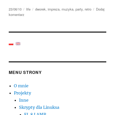
Data
Kategorie
Tagi
23/06/10
life
dworek
,
impreza
,
muzyka
,
party
,
retro
Dodaj
publikacji
do
komentarz
retro-
spekcja
MENU STRONY
O mnie
Projekty
Inne
Skrypty dla Linuksa
EL 8 LAMP