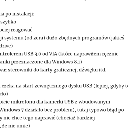
a po instalacji:
 szybko
 umieszczona w prawym panelu, wartość parametru Start. Musimy ją
Menedżer zadań umożliwi nam uruchomienie edytora rejestru, poprzez
y to zrobić klikamy dwa razy przyciskiem myszy, i w oknie, które się
unkcji Plik \ Uruchom nowe zadanie (u góry po lewej stronie).
bciej reagować
 zmieniamy wartość na 4, potwierdzając naciśnięciem OK.
cji systemu (od zera) dużo zbędnych programów (jakieś
drive)
ntrolerem USB 3.0 od VIA (które naprawiłem ręcznie
owniki przeznaczone dla Windows 8.1)
ał sterowniki do karty graficznej, dźwięku itd.
 czeka na start zewnętrznego dysku USB (lepiej, gdyby t
ało)
dbicie mikrofonu dla kamerki USB z wbudowanym
e się ukaże wystarczy wpisać
regedit
i nacisnąć enter (bądź myszką
indows 7 działało bez problem), tutaj typowo błąd po
nacisnąć przycisk OK).
y nie chce tego naprawić (chociaż bardziej
amy edytor rejestru i uruchamiamy komputer ponownie. Od tej pory
 że nie umie)
Menu Start powinno działać prawidłowo.