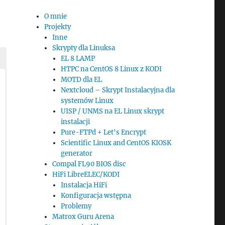
O mnie
Projekty
Inne
Skrypty dla Linuksa
EL 8 LAMP
HTPC na CentOS 8 Linux z KODI
MOTD dla EL
Nextcloud – Skrypt Instalacyjna dla
systemów Linux
UISP / UNMS na EL Linux skrypt
instalacji
Pure-FTPd + Let's Encrypt
Scientific Linux and CentOS KIOSK
generator
Compal FL90 BIOS disc
HiFi LibreELEC/KODI
Instalacja HiFi
Konfiguracja wstępna
Problemy
Matrox Guru Arena