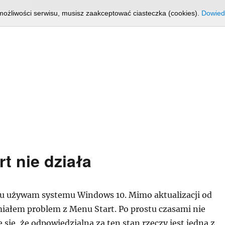
możliwości serwisu, musisz zaakceptować ciasteczka (cookies).
Dowiedz
t nie działa
su używam systemu Windows 10. Mimo aktualizacji od
miałem problem z Menu Start. Po prostu czasami nie
e się, że odpowiedzialna za ten stan rzeczy jest jedna z