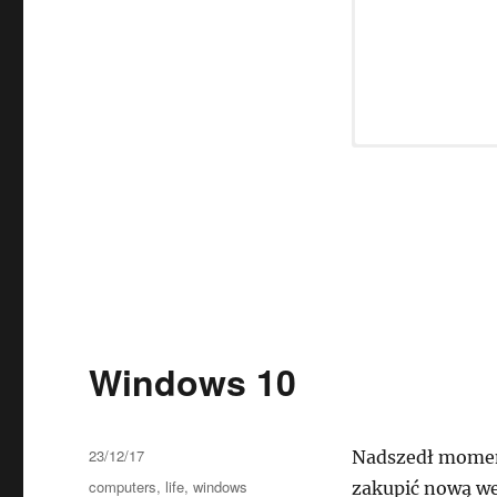
Uruchomiony Mene
Następnie musimy
informacji i funk
edytora rejestru g
Komputer\
HKEY_
Service
Windows 10
Data
23/12/17
Nadszedł momen
publikacji
Kategorie
computers
,
life
,
windows
zakupić nową we