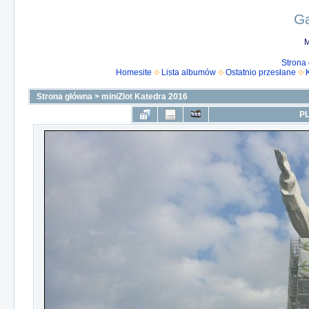
Ga
M
Strona
Homesite
Lista albumów
Ostatnio przesłane
Strona główna
>
miniZlot Katedra 2016
PL