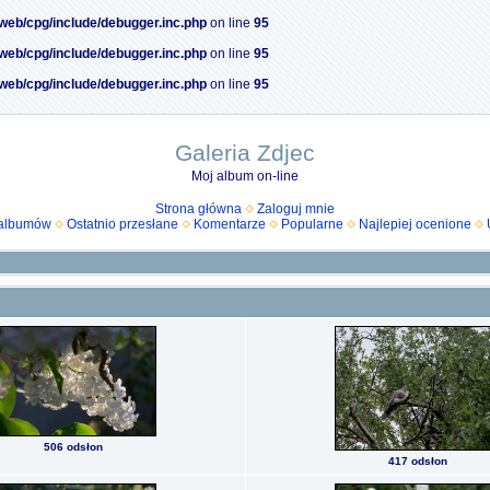
/web/cpg/include/debugger.inc.php
on line
95
/web/cpg/include/debugger.inc.php
on line
95
/web/cpg/include/debugger.inc.php
on line
95
Galeria Zdjec
Moj album on-line
Strona główna
Zaloguj mnie
 albumów
Ostatnio przesłane
Komentarze
Popularne
Najlepiej ocenione
506 odsłon
417 odsłon