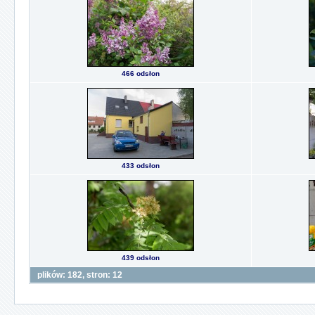
466 odsłon
433 odsłon
439 odsłon
plików: 182, stron: 12