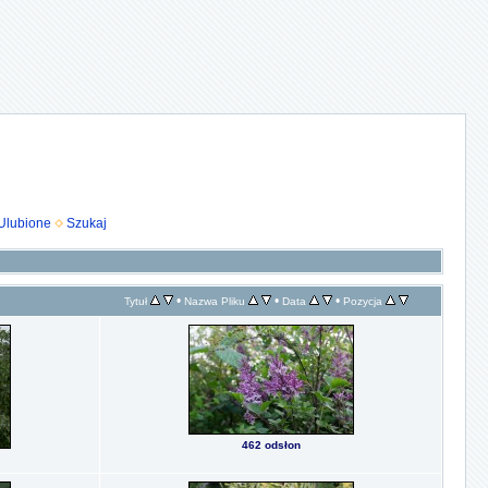
Ulubione
Szukaj
•
•
•
Tytuł
Nazwa Pliku
Data
Pozycja
462 odsłon