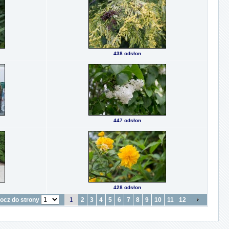
438 odsłon
447 odsłon
428 odsłon
ocz do strony
1
2
3
4
5
6
7
8
9
10
11
12