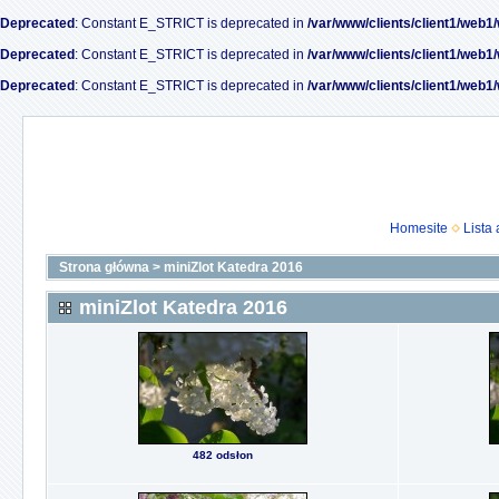
Deprecated
: Constant E_STRICT is deprecated in
/var/www/clients/client1/web1
Deprecated
: Constant E_STRICT is deprecated in
/var/www/clients/client1/web1
Deprecated
: Constant E_STRICT is deprecated in
/var/www/clients/client1/web1
Homesite
Lista
Strona główna
>
miniZlot Katedra 2016
miniZlot Katedra 2016
482 odsłon