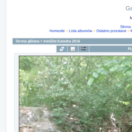
Ga
M
Strona
Homesite
Lista albumów
Ostatnio przesłane
Strona główna
>
miniZlot Katedra 2016
PL