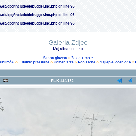
/web/cpg/include/debugger.inc.php
on line
95
/web/cpg/include/debugger.inc.php
on line
95
/web/cpg/include/debugger.inc.php
on line
95
Galeria Zdjec
Moj album on-line
Strona główna
Zaloguj mnie
 albumów
Ostatnio przesłane
Komentarze
Popularne
Najlepiej ocenione
PLIK 134/182