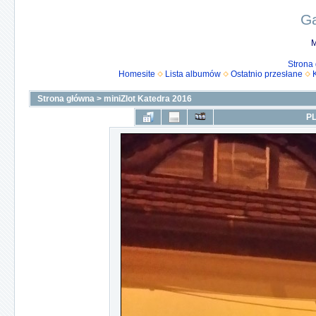
Ga
M
Strona
Homesite
Lista albumów
Ostatnio przesłane
Strona główna
>
miniZlot Katedra 2016
PL