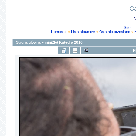
Ga
M
Strona
Homesite
Lista albumów
Ostatnio przesłane
Strona główna
>
miniZlot Katedra 2016
P