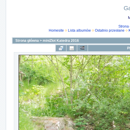
Ga
M
Strona
Homesite
Lista albumów
Ostatnio przesłane
Strona główna
>
miniZlot Katedra 2016
P