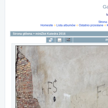
Ga
M
Strona
Homesite
Lista albumów
Ostatnio przesłane
Strona główna
>
miniZlot Katedra 2016
P