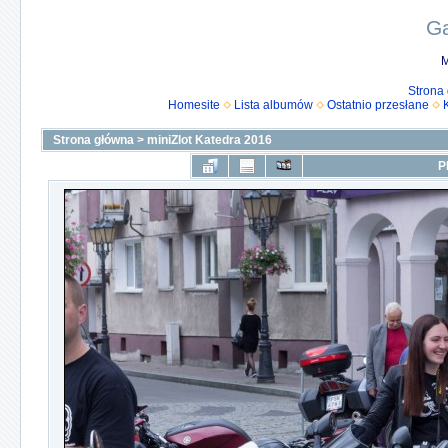
Ga
M
Strona
Homesite
Lista albumów
Ostatnio przesłane
Strona główna
>
miniZlot Katedra 2016
P