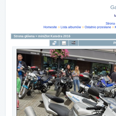
Ga
M
Strona
Homesite
Lista albumów
Ostatnio przesłane
Strona główna
>
miniZlot Katedra 2016
P