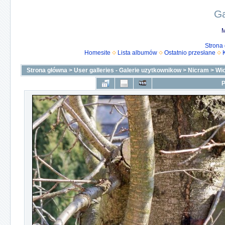
Ga
M
Strona
Homesite
Lista albumów
Ostatnio przesłane
Strona główna
>
User galleries - Galerie uzytkownikow
>
Nicram
>
Wi
P