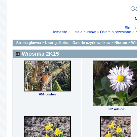
Ga
M
Strona
Homesite
Lista albumów
Ostatnio przesłane
Strona główna
>
User galleries - Galerie uzytkownikow
>
Nicram
>
Wi
Wiosnka 2K15
698 odsłon
662 odsłon