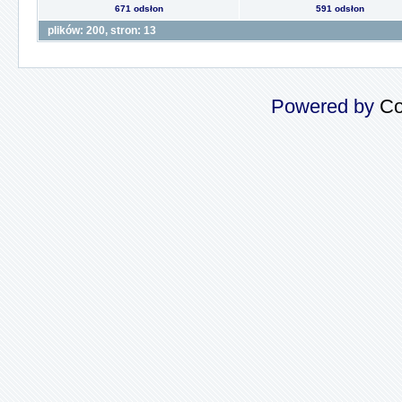
671 odsłon
591 odsłon
plików: 200, stron: 13
Powered by
Co