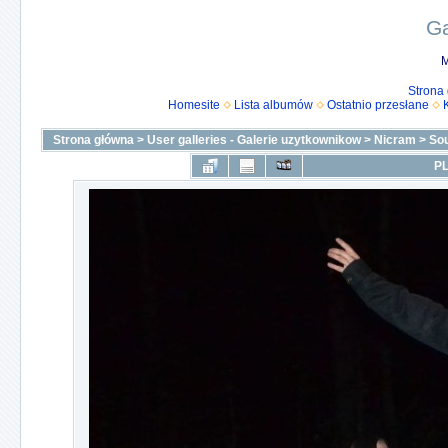
Ga
M
Strona
Homesite
Lista albumów
Ostatnio przesłane
Strona główna
>
User galleries - Galerie uzytkownikow
>
Nicram
>
Sou
PL