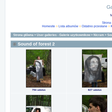
Ga
M
Strona
Homesite
Lista albumów
Ostatnio przesłane
Strona główna
>
User galleries - Galerie uzytkownikow
>
Nicram
>
Sou
Sound of forest 2
794 odsłon
827 odsłon