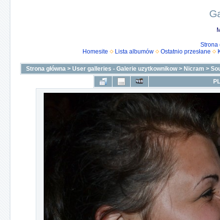
Ga
M
Strona
Homesite
Lista albumów
Ostatnio przesłane
Strona główna
>
User galleries - Galerie uzytkownikow
>
Nicram
>
Sou
PL