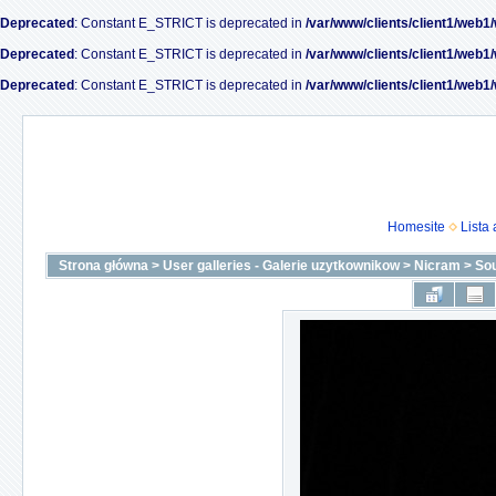
Deprecated
: Constant E_STRICT is deprecated in
/var/www/clients/client1/web1
Deprecated
: Constant E_STRICT is deprecated in
/var/www/clients/client1/web1
Deprecated
: Constant E_STRICT is deprecated in
/var/www/clients/client1/web1
Homesite
Lista
Strona główna
>
User galleries - Galerie uzytkownikow
>
Nicram
>
Sou