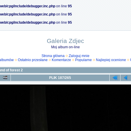
/web/cpg/include/debugger.inc.php
on line
95
/web/cpg/include/debugger.inc.php
on line
95
/web/cpg/include/debugger.inc.php
on line
95
Galeria Zdjec
Moj album on-line
Strona główna
Zaloguj mnie
 albumów
Ostatnio przesłane
Komentarze
Popularne
Najlepiej ocenione
nd of forest 2
PLIK 187/265