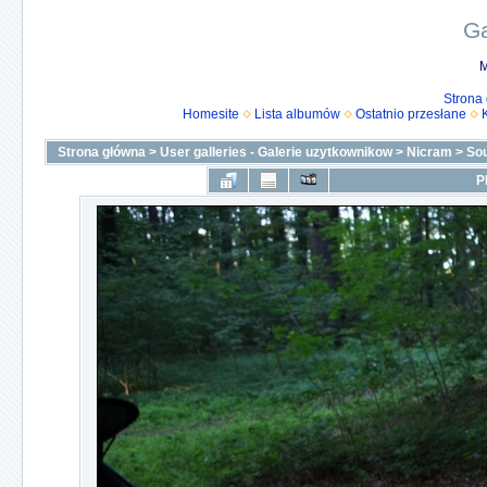
Ga
M
Strona
Homesite
Lista albumów
Ostatnio przesłane
Strona główna
>
User galleries - Galerie uzytkownikow
>
Nicram
>
Sou
P