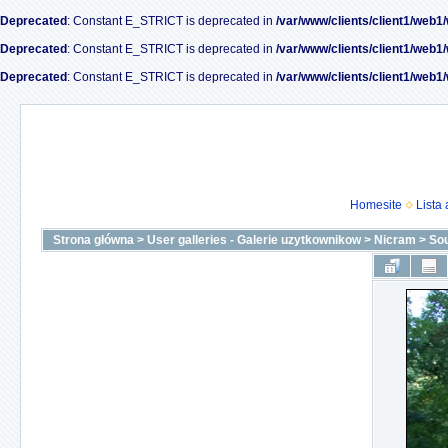
Deprecated
: Constant E_STRICT is deprecated in
/var/www/clients/client1/web1
Deprecated
: Constant E_STRICT is deprecated in
/var/www/clients/client1/web1
Deprecated
: Constant E_STRICT is deprecated in
/var/www/clients/client1/web1
Homesite
Lista
Strona główna
>
User galleries - Galerie uzytkownikow
>
Nicram
>
Sou