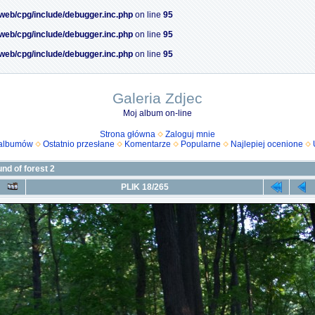
/web/cpg/include/debugger.inc.php
on line
95
/web/cpg/include/debugger.inc.php
on line
95
/web/cpg/include/debugger.inc.php
on line
95
Galeria Zdjec
Moj album on-line
Strona główna
Zaloguj mnie
 albumów
Ostatnio przesłane
Komentarze
Popularne
Najlepiej ocenione
nd of forest 2
PLIK 18/265