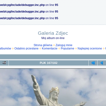
/web/cpg/include/debugger.inc.php
on line
95
/web/cpg/include/debugger.inc.php
on line
95
/web/cpg/include/debugger.inc.php
on line
95
Galeria Zdjec
Moj album on-line
Strona główna
Zaloguj mnie
 albumów
Ostatnio przesłane
Komentarze
Popularne
Najlepiej ocenione
PLIK 167/182