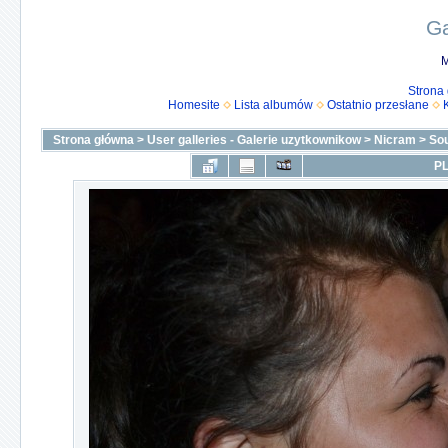
Ga
M
Strona
Homesite
Lista albumów
Ostatnio przesłane
Strona główna
>
User galleries - Galerie uzytkownikow
>
Nicram
>
Sou
PL