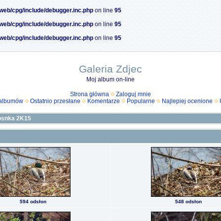
/web/cpg/include/debugger.inc.php
on line
95
/web/cpg/include/debugger.inc.php
on line
95
/web/cpg/include/debugger.inc.php
on line
95
Galeria Zdjec
Moj album on-line
Strona główna
Zaloguj mnie
 albumów
Ostatnio przesłane
Komentarze
Popularne
Najlepiej ocenione
osnka 2K15
594 odsłon
548 odsłon