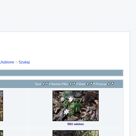
Ulubione
Szukaj
•
•
•
Tytuł
Nazwa Pliku
Data
Pozycja
583 odsłon