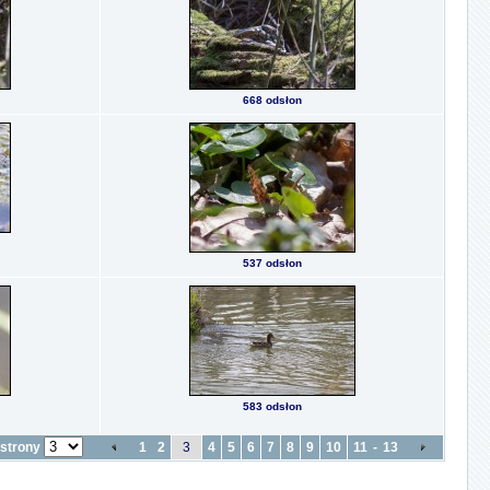
668 odsłon
537 odsłon
583 odsłon
 strony
1
2
3
4
5
6
7
8
9
10
11
-
13