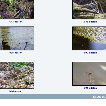
643 odsłon
638 odsłon
568 odsłon
600 odsłon
604 odsłon
534 odsłon
Skocz do