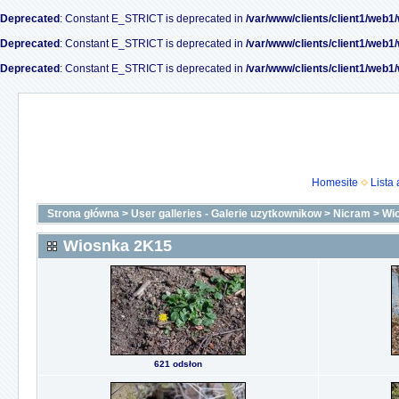
Deprecated
: Constant E_STRICT is deprecated in
/var/www/clients/client1/web1
Deprecated
: Constant E_STRICT is deprecated in
/var/www/clients/client1/web1
Deprecated
: Constant E_STRICT is deprecated in
/var/www/clients/client1/web1
Homesite
Lista
Strona główna
>
User galleries - Galerie uzytkownikow
>
Nicram
>
Wi
Wiosnka 2K15
621 odsłon