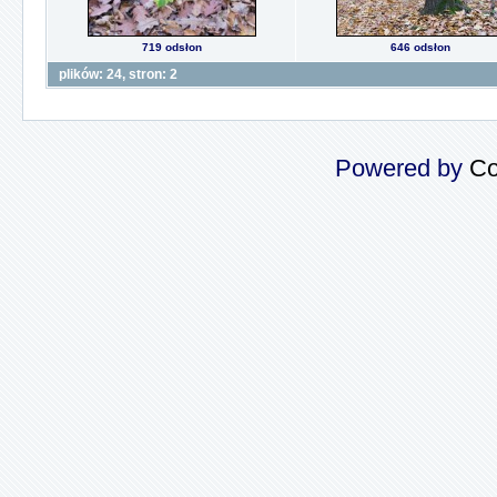
719 odsłon
646 odsłon
plików: 24, stron: 2
Powered by
Co