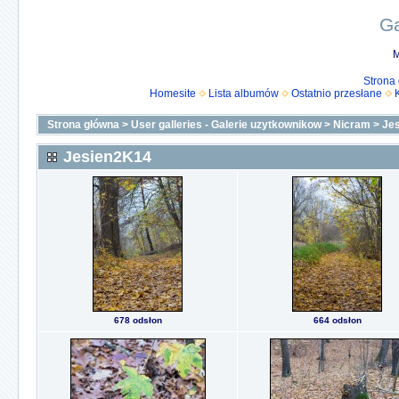
Ga
M
Strona
Homesite
Lista albumów
Ostatnio przesłane
Strona główna
>
User galleries - Galerie uzytkownikow
>
Nicram
>
Je
Jesien2K14
678 odsłon
664 odsłon