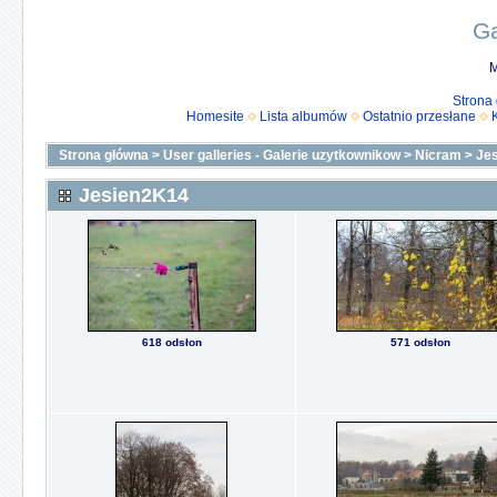
Ga
M
Strona
Homesite
Lista albumów
Ostatnio przesłane
Strona główna
>
User galleries - Galerie uzytkownikow
>
Nicram
>
Je
Jesien2K14
618 odsłon
571 odsłon