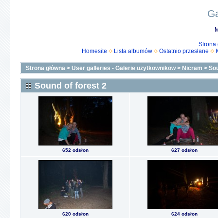
Ga
M
Strona
Homesite
Lista albumów
Ostatnio przesłane
Strona główna
>
User galleries - Galerie uzytkownikow
>
Nicram
>
Sou
Sound of forest 2
652 odsłon
627 odsłon
620 odsłon
624 odsłon