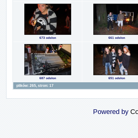
673 odsłon
661 odsłon
687 odsłon
651 odsłon
plików: 265, stron: 17
Powered by
Co