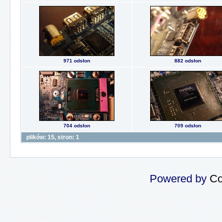
971 odsłon
882 odsłon
704 odsłon
709 odsłon
plików: 15, stron: 1
Powered by
Co