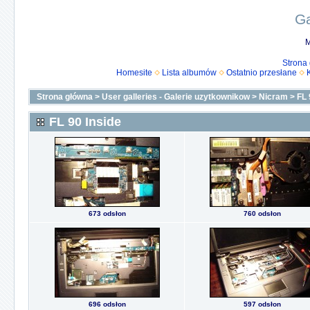
Ga
M
Strona
Homesite
Lista albumów
Ostatnio przesłane
Strona główna
>
User galleries - Galerie uzytkownikow
>
Nicram
>
FL 
FL 90 Inside
673 odsłon
760 odsłon
696 odsłon
597 odsłon