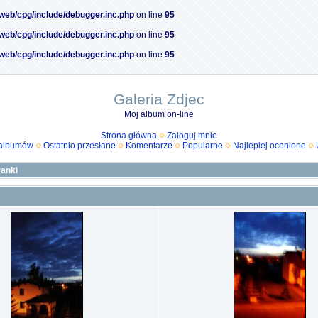
/web/cpg/include/debugger.inc.php
on line
95
/web/cpg/include/debugger.inc.php
on line
95
/web/cpg/include/debugger.inc.php
on line
95
Galeria Zdjec
Moj album on-line
Strona główna
Zaloguj mnie
 albumów
Ostatnio przesłane
Komentarze
Popularne
Najlepiej ocenione
anki