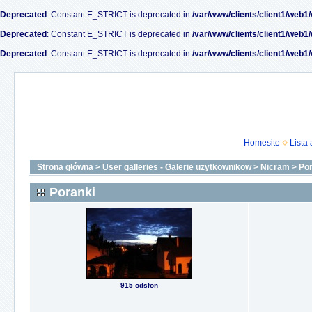
Deprecated
: Constant E_STRICT is deprecated in
/var/www/clients/client1/web1
Deprecated
: Constant E_STRICT is deprecated in
/var/www/clients/client1/web1
Deprecated
: Constant E_STRICT is deprecated in
/var/www/clients/client1/web1
Homesite
Lista
Strona główna
>
User galleries - Galerie uzytkownikow
>
Nicram
>
Por
Poranki
915 odsłon