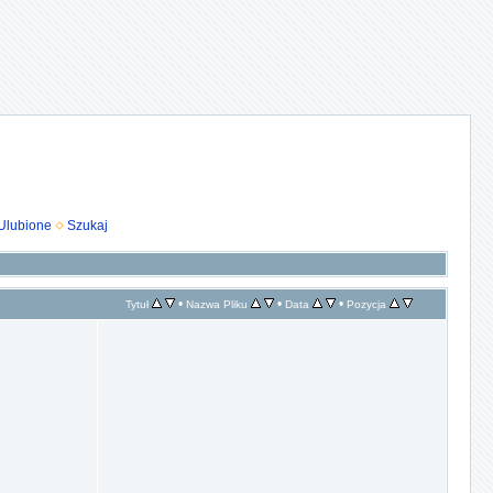
Ulubione
Szukaj
•
•
•
Tytuł
Nazwa Pliku
Data
Pozycja