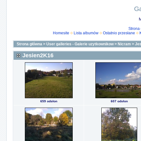
Ga
M
Strona
Homesite
Lista albumów
Ostatnio przesłane
Strona główna
>
User galleries - Galerie uzytkownikow
>
Nicram
>
Je
Jesien2K16
659 odsłon
607 odsłon