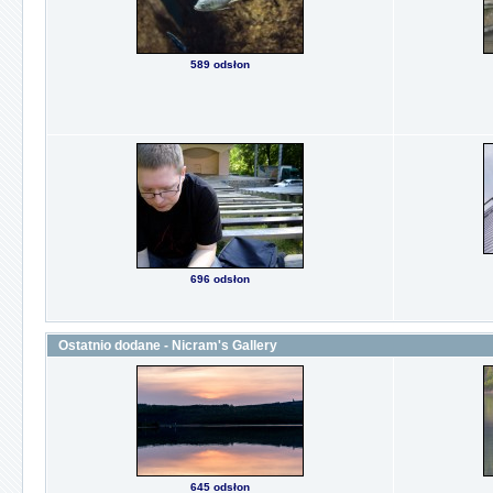
589 odsłon
696 odsłon
Ostatnio dodane - Nicram's Gallery
645 odsłon