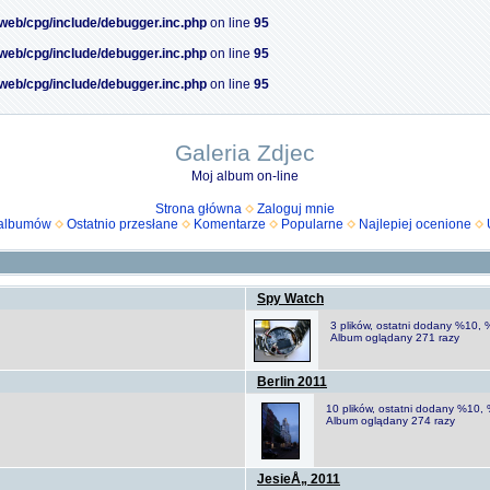
/web/cpg/include/debugger.inc.php
on line
95
/web/cpg/include/debugger.inc.php
on line
95
/web/cpg/include/debugger.inc.php
on line
95
Galeria Zdjec
Moj album on-line
Strona główna
Zaloguj mnie
 albumów
Ostatnio przesłane
Komentarze
Popularne
Najlepiej ocenione
Spy Watch
3 plików, ostatni dodany %10
Album oglądany 271 razy
Berlin 2011
10 plików, ostatni dodany %10
Album oglądany 274 razy
JesieÅ„ 2011