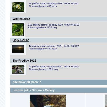
19 plików, ostatni dodany %03, %853 %2011
Album oglądany 415 razy
Wiosna 2012
311 plików, ostatni dodany %28, %880 %2012
Album oglądany 1152 razy
Hagen 2012
44 plików, ostatni dodany %20, %506 %2012
Album oglądany 471 razy
The Prodigy 2012
62 plików, ostatni dodany %26, %673 %2012
Album oglądany 1531 razy
albumów: 80 stron: 7
Losowe pliki - Nicram's Gallery