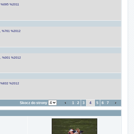
1, %095 %2011
30, %761 %2012
16, %001 %2012
8, %832 %2012
Skocz do strony
1
2
3
4
5
6
7