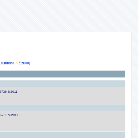
Ulubione
Szukaj
, %736 %2011
, %753 %2011