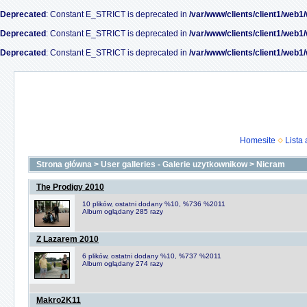
Deprecated
: Constant E_STRICT is deprecated in
/var/www/clients/client1/web1
Deprecated
: Constant E_STRICT is deprecated in
/var/www/clients/client1/web1
Deprecated
: Constant E_STRICT is deprecated in
/var/www/clients/client1/web1
Homesite
Lista
Strona główna
>
User galleries - Galerie uzytkownikow
>
Nicram
The Prodigy 2010
10 plików, ostatni dodany %10, %736 %2011
Album oglądany 285 razy
Z Lazarem 2010
6 plików, ostatni dodany %10, %737 %2011
Album oglądany 274 razy
Makro2K11