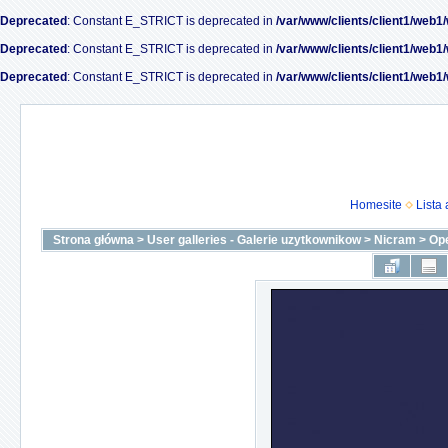
Deprecated
: Constant E_STRICT is deprecated in
/var/www/clients/client1/web1
Deprecated
: Constant E_STRICT is deprecated in
/var/www/clients/client1/web1
Deprecated
: Constant E_STRICT is deprecated in
/var/www/clients/client1/web1
Homesite
Lista
Strona główna
>
User galleries - Galerie uzytkownikow
>
Nicram
>
Op