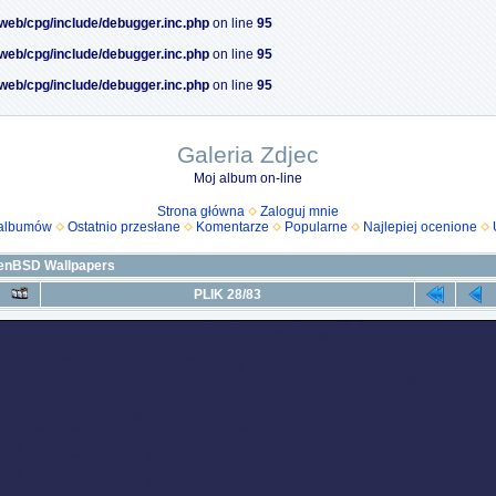
/web/cpg/include/debugger.inc.php
on line
95
/web/cpg/include/debugger.inc.php
on line
95
/web/cpg/include/debugger.inc.php
on line
95
Galeria Zdjec
Moj album on-line
Strona główna
Zaloguj mnie
 albumów
Ostatnio przesłane
Komentarze
Popularne
Najlepiej ocenione
enBSD Wallpapers
PLIK 28/83