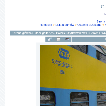
Ga
M
Strona
Homesite
Lista albumów
Ostatnio przesłane
Strona główna
>
User galleries - Galerie uzytkownikow
>
Nicram
>
Wro