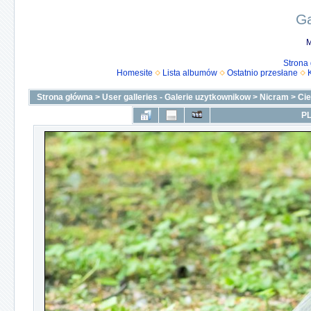
Ga
M
Strona
Homesite
Lista albumów
Ostatnio przesłane
Strona główna
>
User galleries - Galerie uzytkownikow
>
Nicram
>
Ci
PL