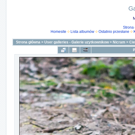
Ga
M
Strona
Homesite
Lista albumów
Ostatnio przesłane
Strona główna
>
User galleries - Galerie uzytkownikow
>
Nicram
>
Ci
P