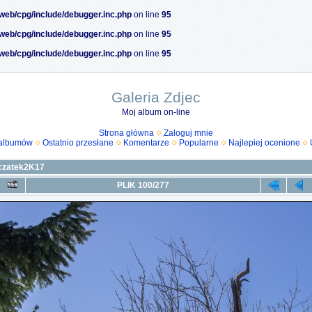
/web/cpg/include/debugger.inc.php
on line
95
/web/cpg/include/debugger.inc.php
on line
95
/web/cpg/include/debugger.inc.php
on line
95
Galeria Zdjec
Moj album on-line
Strona główna
Zaloguj mnie
 albumów
Ostatnio przesłane
Komentarze
Popularne
Najlepiej ocenione
czatek2K17
PLIK 100/277