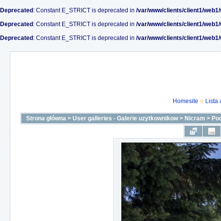
Deprecated
: Constant E_STRICT is deprecated in
/var/www/clients/client1/web1
Deprecated
: Constant E_STRICT is deprecated in
/var/www/clients/client1/web1
Deprecated
: Constant E_STRICT is deprecated in
/var/www/clients/client1/web1
Homesite
Lista
Strona główna
>
User galleries - Galerie uzytkownikow
>
Nicram
>
Po