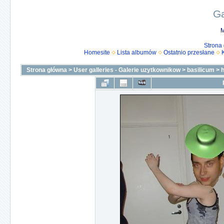
Ga
M
Strona
Homesite
Lista albumów
Ostatnio przesłane
Strona główna
>
User galleries - Galerie uzytkownikow
>
basilicum
>