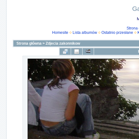
Ga
M
Strona
Homesite
Lista albumów
Ostatnio przesłane
Strona główna
>
Zdjecia zakonnikow