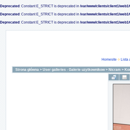
Deprecated
: Constant E_STRICT is deprecated in
/var/www/clients/client1/web1
Deprecated
: Constant E_STRICT is deprecated in
/var/www/clients/client1/web1
Deprecated
: Constant E_STRICT is deprecated in
/var/www/clients/client1/web1
Homesite
Lista
Strona główna
>
User galleries - Galerie uzytkownikow
>
Nicram
>
Ko