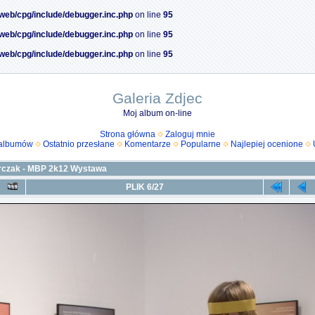
/web/cpg/include/debugger.inc.php
on line
95
/web/cpg/include/debugger.inc.php
on line
95
/web/cpg/include/debugger.inc.php
on line
95
Galeria Zdjec
Moj album on-line
Strona główna
Zaloguj mnie
 albumów
Ostatnio przesłane
Komentarze
Popularne
Najlepiej ocenione
rczak - MBP 2k12 Wystawa
PLIK 6/27