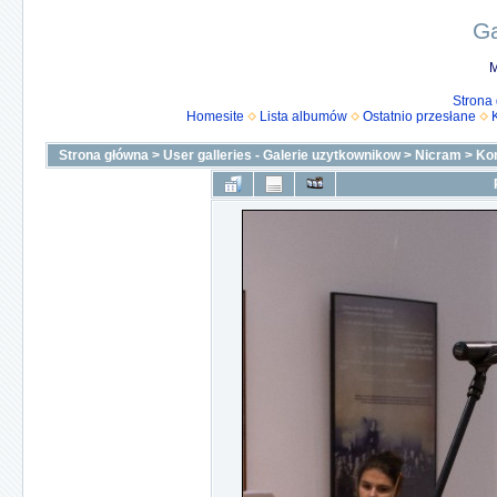
Ga
M
Strona
Homesite
Lista albumów
Ostatnio przesłane
Strona główna
>
User galleries - Galerie uzytkownikow
>
Nicram
>
Ko