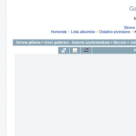
Ga
M
Strona
Homesite
Lista albumów
Ostatnio przesłane
Strona główna
>
User galleries - Galerie uzytkownikow
>
Nicram
>
Ja
P