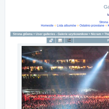
Ga
M
Strona
Homesite
Lista albumów
Ostatnio przesłane
Strona główna
>
User galleries - Galerie uzytkownikow
>
Nicram
>
The
P