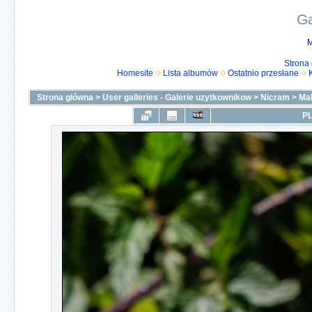
Ga
M
Strona
Homesite
Lista albumów
Ostatnio przesłane
Strona główna
>
User galleries - Galerie uzytkownikow
>
Nicram
>
Ma
PL