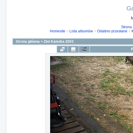
Ga
M
Strona
Homesite
Lista albumów
Ostatnio przesłane
Strona główna
>
Zlot Katedra 2003
P