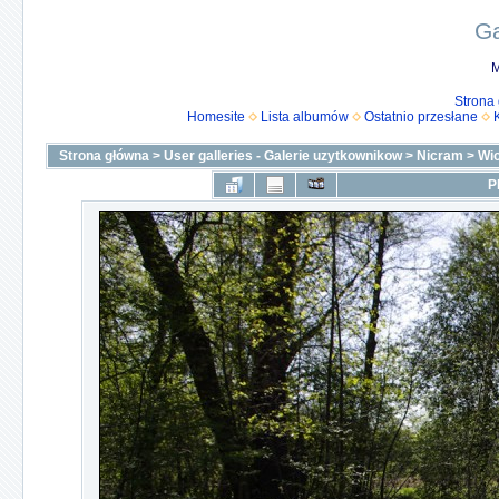
Ga
M
Strona
Homesite
Lista albumów
Ostatnio przesłane
Strona główna
>
User galleries - Galerie uzytkownikow
>
Nicram
>
Wi
P