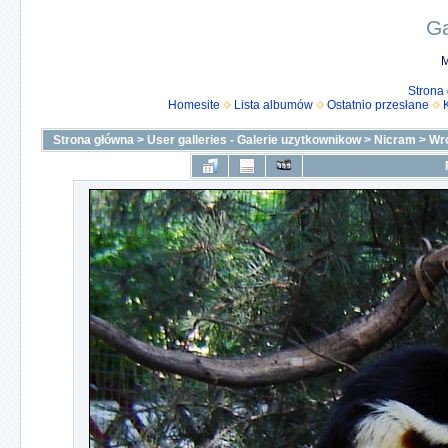
Ga
M
Strona
Homesite
Lista albumów
Ostatnio przesłane
Strona główna
>
User galleries - Galerie uzytkownikow
>
Nicram
>
Wr