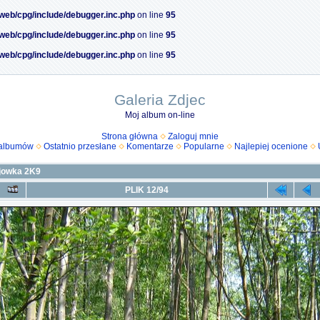
/web/cpg/include/debugger.inc.php
on line
95
/web/cpg/include/debugger.inc.php
on line
95
/web/cpg/include/debugger.inc.php
on line
95
Galeria Zdjec
Moj album on-line
Strona główna
Zaloguj mnie
 albumów
Ostatnio przesłane
Komentarze
Popularne
Najlepiej ocenione
jowka 2K9
PLIK 12/94