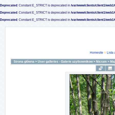
Deprecated
: Constant E_STRICT is deprecated in
/var/www/clients/client1/web1
Deprecated
: Constant E_STRICT is deprecated in
/var/www/clients/client1/web1
Deprecated
: Constant E_STRICT is deprecated in
/var/www/clients/client1/web1
Homesite
Lista
Strona główna
>
User galleries - Galerie uzytkownikow
>
Nicram
>
Ma