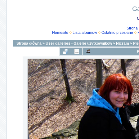
Ga
M
Strona
Homesite
Lista albumów
Ostatnio przesłane
Strona główna
>
User galleries - Galerie uzytkownikow
>
Nicram
>
Pie
P