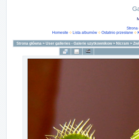
Ga
M
Strona
Homesite
Lista albumów
Ostatnio przesłane
Strona główna
>
User galleries - Galerie uzytkownikow
>
Nicram
>
Zw