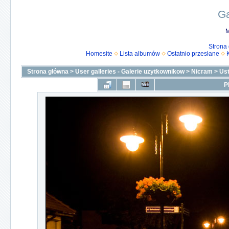
Ga
M
Strona
Homesite
Lista albumów
Ostatnio przesłane
Strona główna
>
User galleries - Galerie uzytkownikow
>
Nicram
>
Us
P